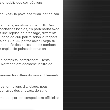
s et public des compétitions
ouveau le pavé des villes, fier de ces
 à 5 ans, en utilisation et SHF. Des
ociations locales, en partenariat avec
une reprise de dressage, différente
e base de 200 points selon le respect
urs de 16 à 35 portes selon l'à¢ge du
sont posés des balles, qui en tombant
on capital de points obtenus en
age complets, comprenant 2 tests
 Normand ont décroché le titre de
t animer les différents rassemblements
nos formations d'attelage, nous
isager avec des chevaux de sang.
me de sport en compétitions officielles