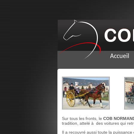
Accueil
Sur tous les fronts, le
COB NORMAN
tradition, attelé à des voitures qui ret
Il a recouvré aussi toute la puissance