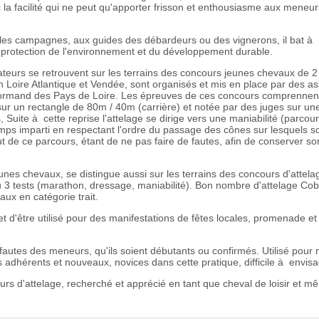
la facilité qui ne peut qu'apporter frisson et enthousiasme aux meneur
s les campagnes, aux guides des débardeurs ou des vignerons, il bat à n
la protection de l'environnement et du développement durable.
isateurs se retrouvent sur les terrains des concours jeunes chevaux de 2
 Loire Atlantique et Vendée, sont organisés et mis en place par des ass
Normand des Pays de Loire. Les épreuves de ces concours comprennent 
 sur un rectangle de 80m / 40m (carrière) et notée par des juges sur un
s, Suite à cette reprise l'attelage se dirige vers une maniabilité (parco
temps imparti en respectant l'ordre du passage des cônes sur lesquels 
but de ce parcours, étant de ne pas faire de fautes, afin de conserver s
unes chevaux, se distingue aussi sur les terrains des concours d'attel
 3 tests (marathon, dressage, maniabilité). Bon nombre d'attelage Cob
ux en catégorie trait.
et d'être utilisé pour des manifestations de fêtes locales, promenade e
fautes des meneurs, qu'ils soient débutants ou confirmés. Utilisé pour 
s adhérents et nouveaux, novices dans cette pratique, difficile à env
eurs d'attelage, recherché et apprécié en tant que cheval de loisir et mê