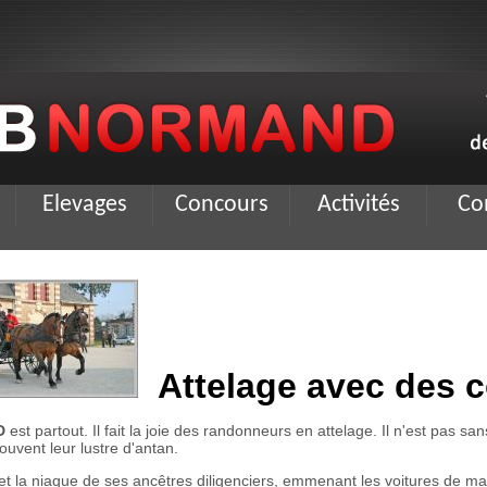
Elevages
Concours
Activités
Co
Attelage avec des
D
est partout. Il fait la joie des randonneurs en attelage. Il n'est pas s
rouvent leur lustre d'antan.
 et la niaque de ses ancêtres diligenciers, emmenant les voitures de m