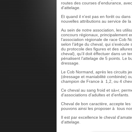
routes des courses d'endurance, avec 
d'attelage.
Et quand il n'est pas en forêt ou dan
nouvelles attributions au service de 
Au sein de notre association, les util
concours régionaux, principalement en
l'association régionale de race Cob 
selon l'à¢ge du cheval, qui s'exécute
du protocole des figures et des allure
cheval), qu'il doit éffectuer dans un 
pénalisent l'attelage de 5 points. Le 
dressage.
Le Cob Normand, après les circuits je
(dressage et maniabilité combinée) ou
champion de France à 1,2, ou 4 cheva
Ce cheval au sang froid et sà»r, perm
d'associations d'adultes et d'enfants.
Cheval de bon caractère, accepte les 
pouvons ainsi les proposer à tous no
Il est par excellence le cheval d'amat
d'attelage.