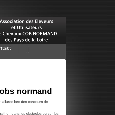
ntact
 cobs normand
ans allures lors des concours de
arathon dans les obstacles ou sur les